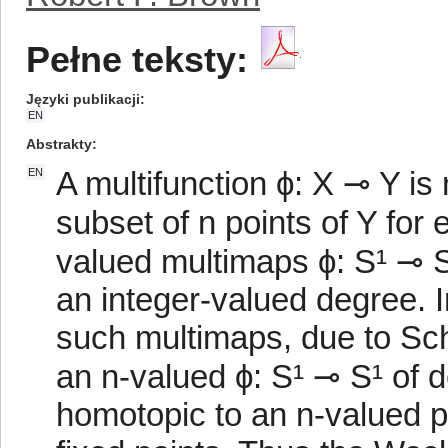
Pełne teksty:
Języki publikacji
EN
Abstrakty
A multifunction ϕ: X ⊸ Y is 
EN
subset of n points of Y for
valued multimaps ϕ: S¹ ⊸ S
an integer-valued degree. I
such multimaps, due to Sch
an n-valued ϕ: S¹ ⊸ S¹ of d
homotopic to an n-valued p