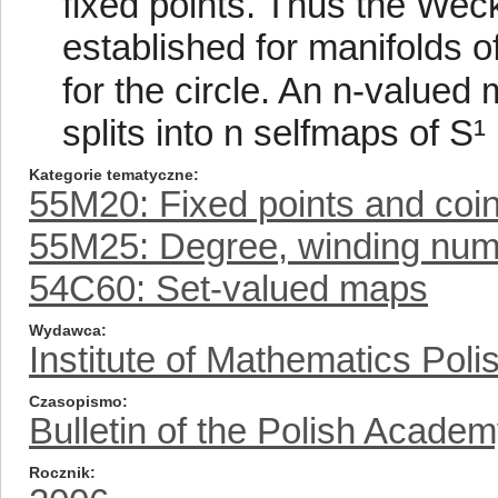
fixed points. Thus the Wec
established for manifolds o
for the circle. An n-valued
splits into n selfmaps of S¹ i
Kategorie tematyczne
55M20: Fixed points and coi
55M25: Degree, winding nu
54C60: Set-valued maps
Wydawca
Institute of Mathematics Pol
Czasopismo
Bulletin of the Polish Acade
Rocznik