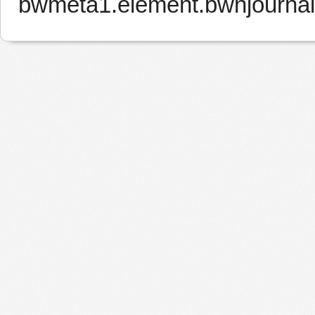
bwmeta1.element.bwnjournal-