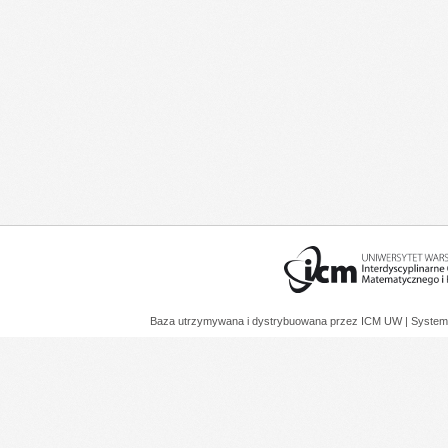
Baza utrzymywana i dystrybuowana przez
ICM UW
| System