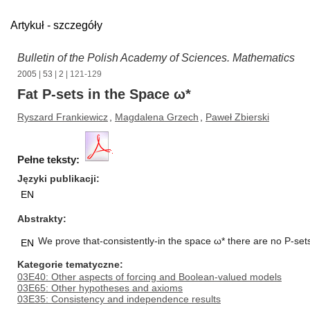
Artykuł - szczegóły
Bulletin of the Polish Academy of Sciences. Mathematics
2005
|
53
|
2
| 121-129
Fat P-sets in the Space ω*
Ryszard Frankiewicz
,
Magdalena Grzech
,
Paweł Zbierski
Pełne teksty:
Języki publikacji
EN
Abstrakty
We prove that-consistently-in the space ω* there are no P-sets
EN
Kategorie tematyczne
03E40: Other aspects of forcing and Boolean-valued models
03E65: Other hypotheses and axioms
03E35: Consistency and independence results