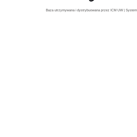
Baza utrzymywana i dystrybuowana przez
ICM UW
| System