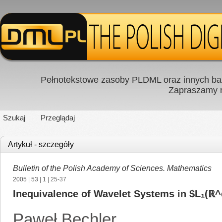
Pełnotekstowe zasoby PLDML oraz innych baz
Zapraszamy
Szukaj
Przeglądaj
Artykuł - szczegóły
Bulletin of the Polish Academy of Sciences. Mathematics
2005
|
53
|
1
| 25-37
Inequivalence of Wavelet Systems in $L₁(ℝ
Paweł Bechler