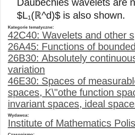
Daubechies wavelets are no
$L₁(ℝ^d)$ is also shown.
Kategorie tematyczne
42C40: Wavelets and other s
26A45: Functions of bounded 
26B30: Absolutely continuous
variation
46E30: Spaces of measurable 
spaces, K\"othe function sp
invariant spaces, ideal spaces
Wydawca
Institute of Mathematics Pol
Czasopismo