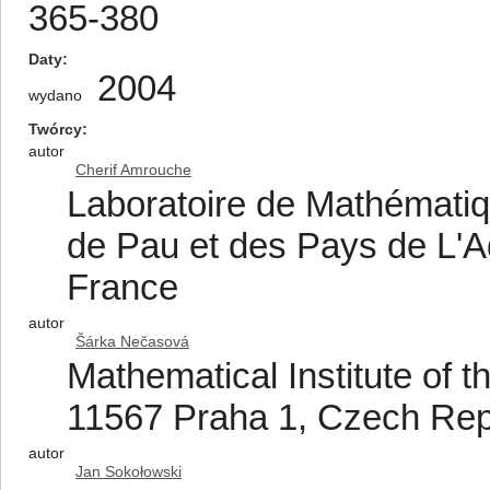
365-380
Daty
2004
wydano
Twórcy
autor
Cherif Amrouche
Laboratoire de Mathématiqu
de Pau et des Pays de L'Ad
France
autor
Šárka Nečasová
Mathematical Institute of 
11567 Praha 1, Czech Rep
autor
Jan Sokołowski