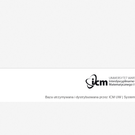
Baza utrzymywana i dystrybuowana przez
ICM UW
| System