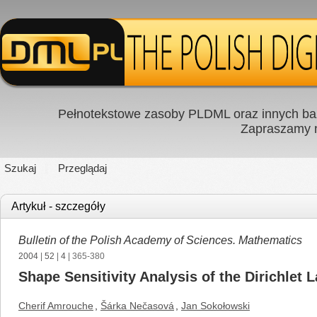
Pełnotekstowe zasoby PLDML oraz innych baz
Zapraszamy
Szukaj
Przeglądaj
Artykuł - szczegóły
Bulletin of the Polish Academy of Sciences. Mathematics
2004
|
52
|
4
| 365-380
Shape Sensitivity Analysis of the Dirichlet 
Cherif Amrouche
,
Šárka Nečasová
,
Jan Sokołowski