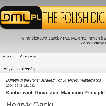
Pełnotekstowe zasoby PLDML oraz innych baz
Zapraszamy
Szukaj
Przeglądaj
Artykuł - szczegóły
Bulletin of the Polish Academy of Sciences. Mathematics
2004
|
52
|
2
| 211-222
Kantorovich-Rubinstein Maximum Principle 
Henryk Gacki