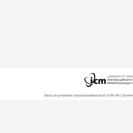
Baza utrzymywana i dystrybuowana przez
ICM UW
| System