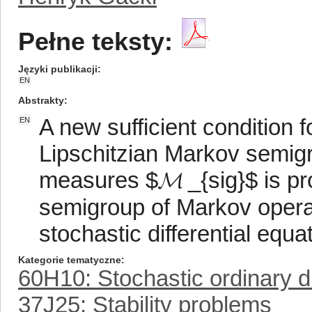
Pełne teksty:
Języki publikacji
EN
Abstrakty
A new sufficient condition fo
EN
Lipschitzian Markov semigr
measures $𝓜 _{sig}$ is prov
semigroup of Markov opera
stochastic differential equat
Kategorie tematyczne
60H10: Stochastic ordinary di
37J25: Stability problems