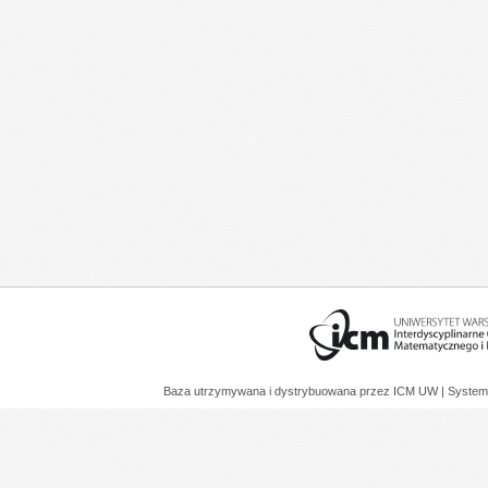
Baza utrzymywana i dystrybuowana przez
ICM UW
| System