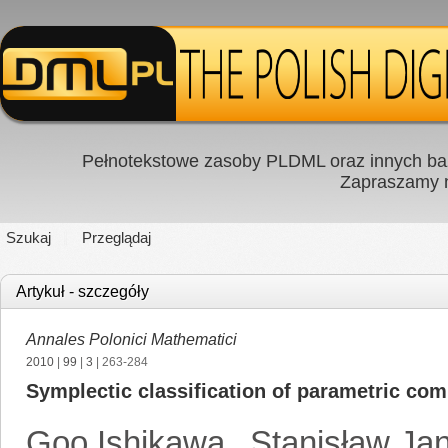
Pełnotekstowe zasoby PLDML oraz innych baz
Zapraszamy
Szukaj
Przeglądaj
Artykuł - szczegóły
Annales Polonici Mathematici
2010
|
99
|
3
| 263-284
Symplectic classification of parametric co
Goo Ishikawa
,
Stanisław Ja