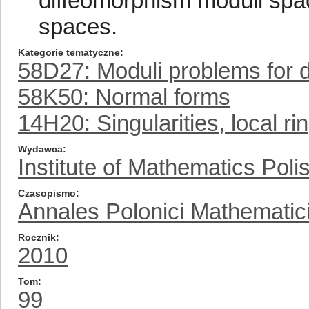
diffeomorphism moduli spa
spaces.
Kategorie tematyczne
58D27: Moduli problems for di
58K50: Normal forms
14H20: Singularities, local ri
Wydawca
Institute of Mathematics Pol
Czasopismo
Annales Polonici Mathematic
Rocznik
2010
Tom
99