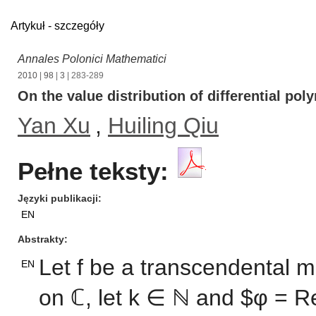
Artykuł - szczegóły
Annales Polonici Mathematici
2010
|
98
|
3
| 283-289
On the value distribution of differential p
Yan Xu
,
Huiling Qiu
Pełne teksty:
Języki publikacji
EN
Abstrakty
Let f be a transcendental m
EN
on ℂ, let k ∈ ℕ and $φ = R