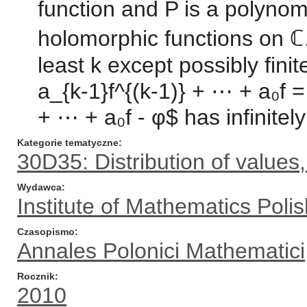
function and P is a polynomi
holomorphic functions on ℂ. I
least k except possibly fini
a_{k-1}f^{(k-1)} + ⋯ + a₀f = 
+ ⋯ + a₀f - φ$ has infinite
Kategorie tematyczne
30D35: Distribution of values
Wydawca
Institute of Mathematics Pol
Czasopismo
Annales Polonici Mathematici
Rocznik
2010