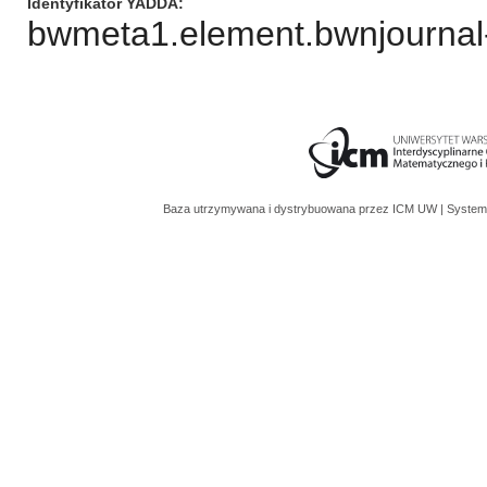
Identyfikator YADDA
bwmeta1.element.bwnjournal-
Baza utrzymywana i dystrybuowana przez
ICM UW
| System