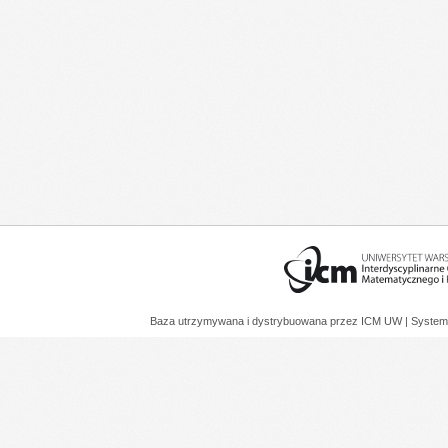
Baza utrzymywana i dystrybuowana przez
ICM UW
| System