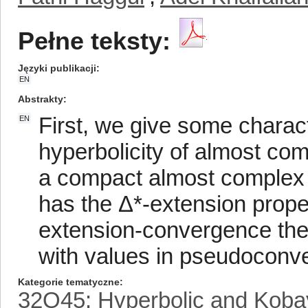
Pełne teksty:
Języki publikacji
EN
Abstrakty
First, we give some charac
EN
hyperbolicity of almost co
a compact almost complex ma
has the Δ*-extension proper
extension-convergence th
with values in pseudoconv
Kategorie tematyczne
32Q45: Hyperbolic and Kobay