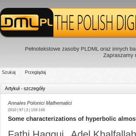
Pełnotekstowe zasoby PLDML oraz innych baz
Zapraszamy
Szukaj
Przeglądaj
Artykuł - szczegóły
Annales Polonici Mathematici
2010
|
97
|
2
| 159-168
Some characterizations of hyperbolic almo
Fathi Haggui
,
Adel Khalfalla