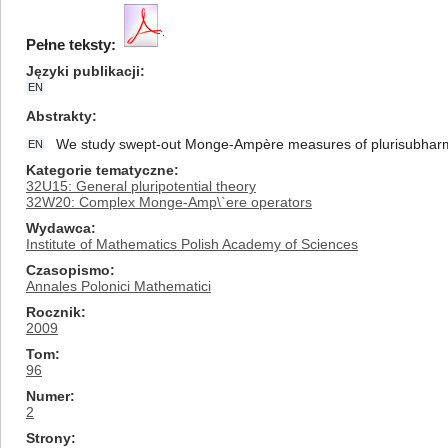
Pełne teksty:
Języki publikacji
EN
Abstrakty
We study swept-out Monge-Ampère measures of plurisubharmo
EN
Kategorie tematyczne
32U15: General pluripotential theory
32W20: Complex Monge-Amp\`ere operators
Wydawca
Institute of Mathematics Polish Academy of Sciences
Czasopismo
Annales Polonici Mathematici
Rocznik
2009
Tom
96
Numer
2
Strony