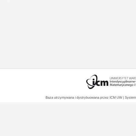
Baza utrzymywana i dystrybuowana przez
ICM UW
| System