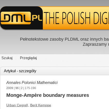
Pełnotekstowe zasoby PLDML oraz innych baz
Zapraszamy
Szukaj
Przeglądaj
Artykuł - szczegóły
Annales Polonici Mathematici
2009
|
96
|
2
| 175-196
Monge-Ampère boundary measures
Urban Cegrell
,
Berit Kemppe