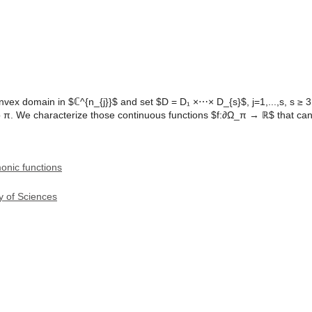
ex domain in $ℂ^{n_{j}}$ and set $D = D₁ ×⋯× D_{s}$, j=1,...,s, s ≥ 3
π. We characterize those continuous functions $f:∂Ω_π → ℝ$ that can
onic functions
y of Sciences