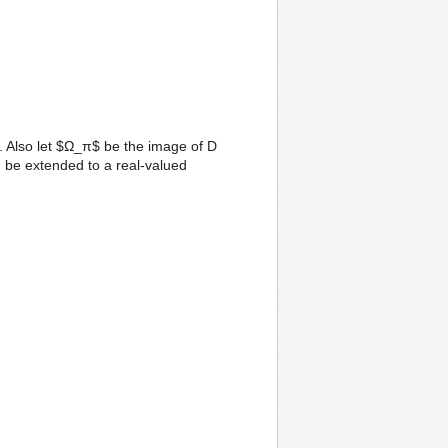
. Also let $Ω_π$ be the image of D
 be extended to a real-valued