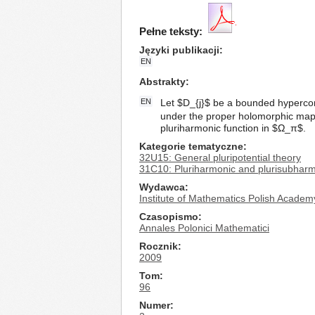
Pełne teksty:
Języki publikacji
EN
Abstrakty
EN
Let $D_{j}$ be a bounded hyperconv
under the proper holomorphic map 
pluriharmonic function in $Ω_π$.
Kategorie tematyczne
32U15: General pluripotential theory
31C10: Pluriharmonic and plurisubharm
Wydawca
Institute of Mathematics Polish Academ
Czasopismo
Annales Polonici Mathematici
Rocznik
2009
Tom
96
Numer