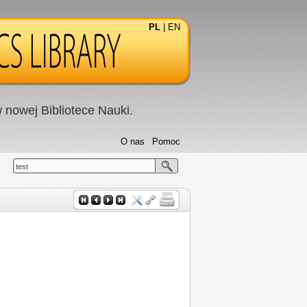
PL
|
EN
nowej Bibliotece Nauki.
O nas
Pomoc
test