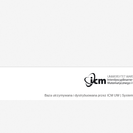
Baza utrzymywana i dystrybuowana przez
ICM UW
| System