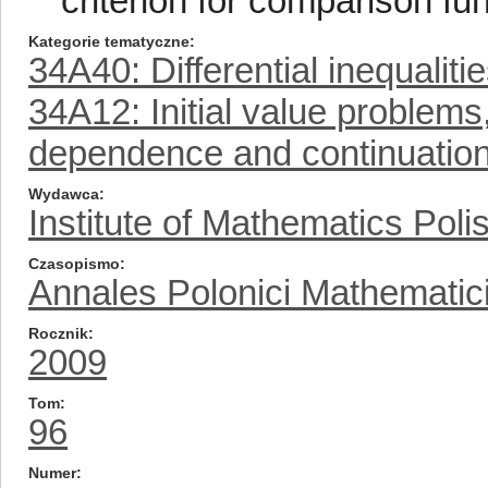
criterion for comparison fu
Kategorie tematyczne
34A40: Differential inequaliti
34A12: Initial value problem
dependence and continuation 
Wydawca
Institute of Mathematics Pol
Czasopismo
Annales Polonici Mathematic
Rocznik
2009
Tom
96
Numer