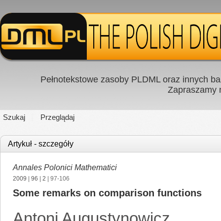
Pełnotekstowe zasoby PLDML oraz innych baz
Zapraszamy
Szukaj
Przeglądaj
Artykuł - szczegóły
Annales Polonici Mathematici
2009
|
96
|
2
| 97-106
Some remarks on comparison functions
Antoni Augustynowicz