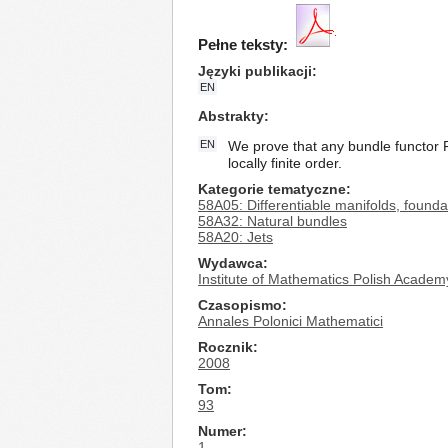
Pełne teksty:
Języki publikacji
EN
Abstrakty
EN
We prove that any bundle functor F
locally finite order.
Kategorie tematyczne
58A05: Differentiable manifolds, founda
58A32: Natural bundles
58A20: Jets
Wydawca
Institute of Mathematics Polish Academ
Czasopismo
Annales Polonici Mathematici
Rocznik
2008
Tom
93
Numer
1