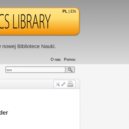
PL
|
EN
nowej Bibliotece Nauki.
O nas
Pomoc
test
der