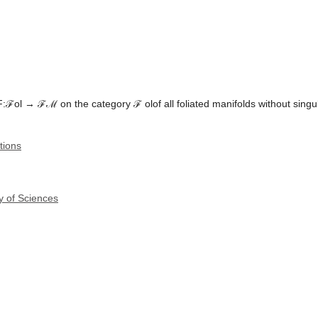
:ℱol → ℱℳ on the category ℱ olof all foliated manifolds without singular
tions
y of Sciences