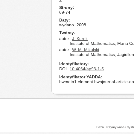
Strony
69-74
Daty
wydano
2008
Twórcy
autor
J. Kurek
Institute of Mathematics, Maria C
autor
W. M. Mikulski
Institute of Mathematics, Jagiell
Identyfikatory
DOI
10.4064/ap93-1-5
Identyfikator YADDA
bwmeta1.element.bwnjournal-article-d
Baza utrzymywana i dys