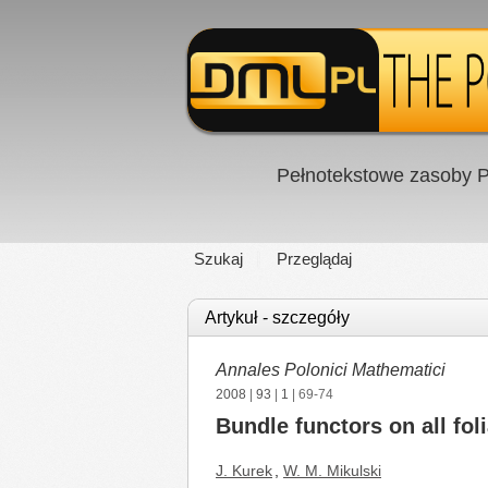
Pełnotekstowe zasoby P
Szukaj
Przeglądaj
Artykuł - szczegóły
Annales Polonici Mathematici
2008
|
93
|
1
| 69-74
Bundle functors on all fol
J. Kurek
,
W. M. Mikulski