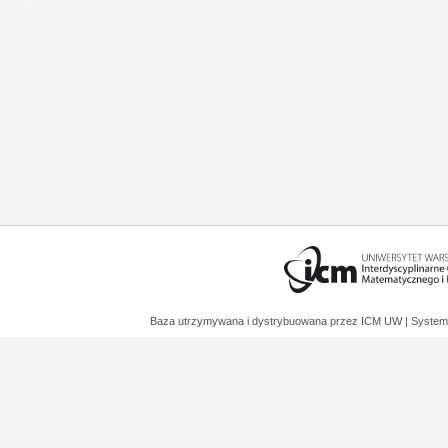
Baza utrzymywana i dystrybuowana przez
ICM UW
| System