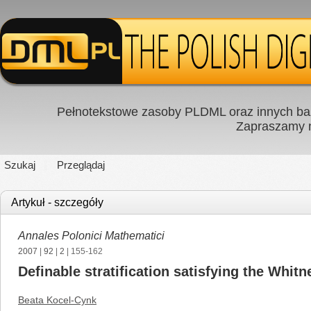
Pełnotekstowe zasoby PLDML oraz innych baz
Zapraszamy
Szukaj
Przeglądaj
Artykuł - szczegóły
Annales Polonici Mathematici
2007
|
92
|
2
| 155-162
Definable stratification satisfying the Whit
Beata Kocel-Cynk