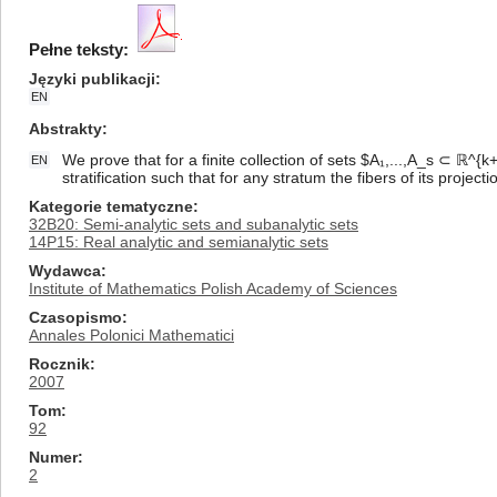
Pełne teksty:
Języki publikacji
EN
Abstrakty
We prove that for a finite collection of sets $A₁,...,A_s ⊂ ℝ^{
EN
stratification such that for any stratum the fibers of its proje
Kategorie tematyczne
32B20: Semi-analytic sets and subanalytic sets
14P15: Real analytic and semianalytic sets
Wydawca
Institute of Mathematics Polish Academy of Sciences
Czasopismo
Annales Polonici Mathematici
Rocznik
2007
Tom
92
Numer
2