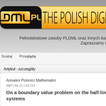
Pełnotekstowe zasoby PLDML oraz innych baz
Zapraszamy
Szukaj
Przeglądaj
Artykuł - szczegóły
Annales Polonici Mathematici
2007
|
92
|
2
| 133-153
On a boundary value problem on the half-lin
systems