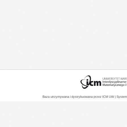
Baza utrzymywana i dystrybuowana przez
ICM UW
| System