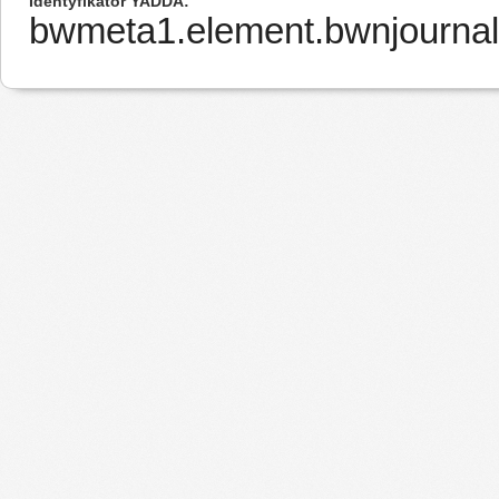
Identyfikator YADDA
bwmeta1.element.bwnjournal-