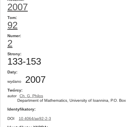
2007
Tom
92
Numer
2
Strony
133-153
Daty
2007
wydano
Twórcy
autor
Ch. G. Philos
Department of Mathematics, University of Ioannina, P.O. Bo
Identyfikatory
DOI
10.4064/ap92-2-3