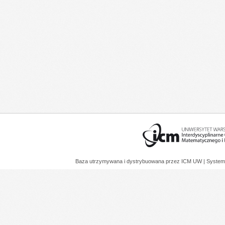
Baza utrzymywana i dystrybuowana przez
ICM UW
| System