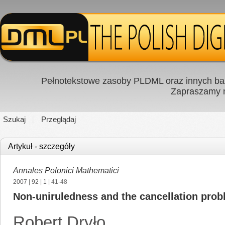
Pełnotekstowe zasoby PLDML oraz innych baz
Zapraszamy
Szukaj
Przeglądaj
Artykuł - szczegóły
Annales Polonici Mathematici
2007
|
92
|
1
| 41-48
Non-uniruledness and the cancellation probl
Robert Dryło