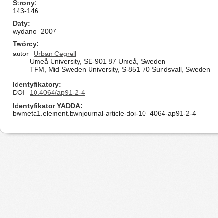
Strony
143-146
Daty
wydano
2007
Twórcy
autor
Urban Cegrell
Umeå University, SE-901 87 Umeå, Sweden
TFM, Mid Sweden University, S-851 70 Sundsvall, Sweden
Identyfikatory
DOI
10.4064/ap91-2-4
Identyfikator YADDA
bwmeta1.element.bwnjournal-article-doi-10_4064-ap91-2-4