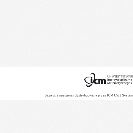
Baza utrzymywana i dystrybuowana przez
ICM UW
| System