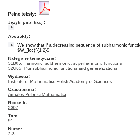
Pełne teksty:
Języki publikacji
EN
Abstrakty
We show that if a decreasing sequence of subharmonic functio
EN
$W_{loc}^{1,2}$.
Kategorie tematyczne
31B05: Harmonic, subharmonic, superharmonic functions
32U05: Plurisubharmonic functions and generalizations
Wydawca
Institute of Mathematics Polish Academy of Sciences
Czasopismo
Annales Polonici Mathematici
Rocznik
2007
Tom
91
Numer
2-3