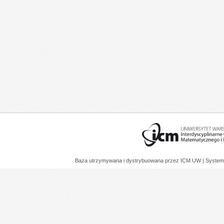
Baza utrzymywana i dystrybuowana przez
ICM UW
| System