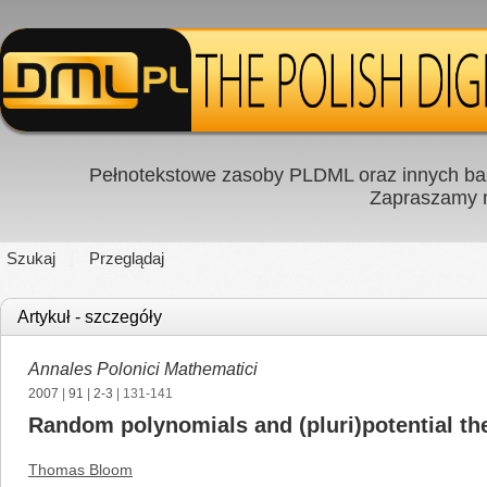
Pełnotekstowe zasoby PLDML oraz innych baz
Zapraszamy
Szukaj
Przeglądaj
Artykuł - szczegóły
Annales Polonici Mathematici
2007
|
91
|
2-3
| 131-141
Random polynomials and (pluri)potential th
Thomas Bloom