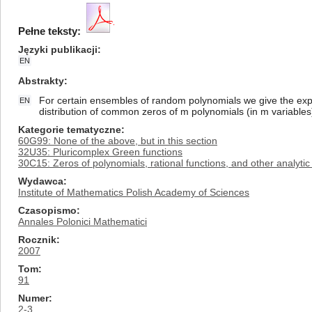
Pełne teksty:
Języki publikacji
EN
Abstrakty
For certain ensembles of random polynomials we give the expec
EN
distribution of common zeros of m polynomials (in m variables
Kategorie tematyczne
60G99: None of the above, but in this section
32U35: Pluricomplex Green functions
30C15: Zeros of polynomials, rational functions, and other analytic 
Wydawca
Institute of Mathematics Polish Academy of Sciences
Czasopismo
Annales Polonici Mathematici
Rocznik
2007
Tom
91
Numer
2-3