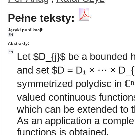
Pełne teksty:
Języki publikacji
EN
Abstrakty
EN
Let $D_{j}$ be a bounded 
and set $D = D₁ × ⋯ × D_{s}$
symmetrized polydisc in ℂⁿ,
valued continuous function
which can be extended to th
As an application a complet
functions is obtained.