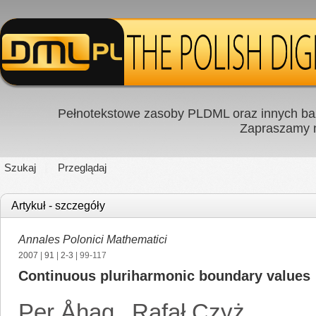
Pełnotekstowe zasoby PLDML oraz innych baz
Zapraszamy
Szukaj
Przeglądaj
Artykuł - szczegóły
Annales Polonici Mathematici
2007
|
91
|
2-3
| 99-117
Continuous pluriharmonic boundary values
Per Åhag
,
Rafał Czyż