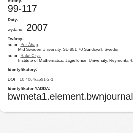
Strony
99-117
Daty
2007
wydano
Twórcy
autor
Per Åhag
Mid Sweden University, SE-851 70 Sundsvall, Sweden
autor
Rafał Czyż
Institute of Mathematics, Jagiellonian University, Reymonta 
Identyfikatory
DOI
10.4064/ap91-2-1
Identyfikator YADDA
bwmeta1.element.bwnjournal-