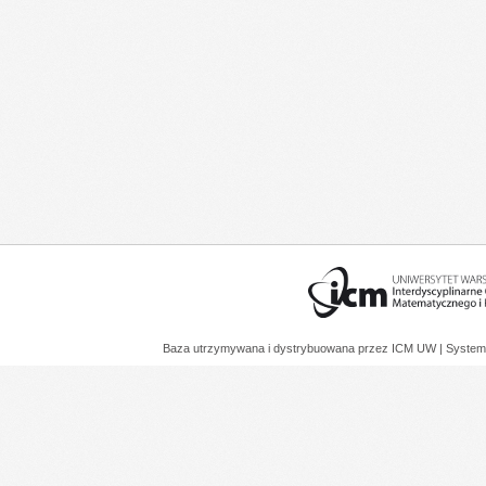
Baza utrzymywana i dystrybuowana przez
ICM UW
| System