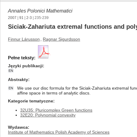
Annales Polonici Mathematici
2007
|
91
|
2-3
| 235-239
Siciak-Zahariuta extremal functions and pol
Finnur Lárusson
,
Ragnar Sigurdsson
Pełne teksty:
Języki publikacji
EN
Abstrakty
We use our disc formula for the Siciak-Zahariuta extremal fun
EN
affine space in terms of analytic discs.
Kategorie tematyczne
32U35: Pluricomplex Green functions
32E20: Polynomial convexity
Wydawca
Institute of Mathematics Polish Academy of Sciences