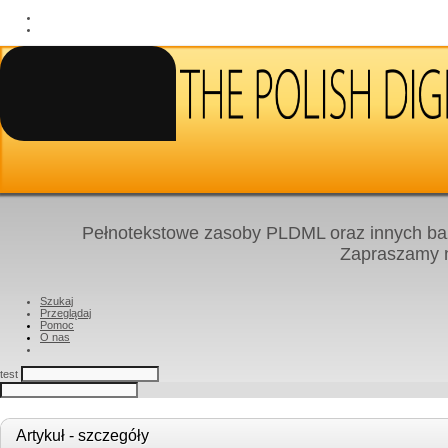
Pełnotekstowe zasoby PLDML oraz innych baz
Zapraszamy
Szukaj
Przeglądaj
Pomoc
O nas
test
Artykuł - szczegóły