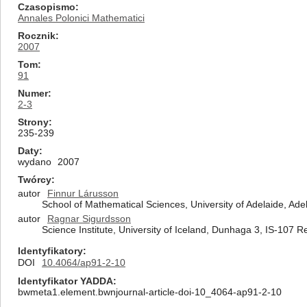
Czasopismo
Annales Polonici Mathematici
Rocznik
2007
Tom
91
Numer
2-3
Strony
235-239
Daty
wydano
2007
Twórcy
autor
Finnur Lárusson
School of Mathematical Sciences, University of Adelaide, Ade
autor
Ragnar Sigurdsson
Science Institute, University of Iceland, Dunhaga 3, IS-107 R
Identyfikatory
DOI
10.4064/ap91-2-10
Identyfikator YADDA
bwmeta1.element.bwnjournal-article-doi-10_4064-ap91-2-10