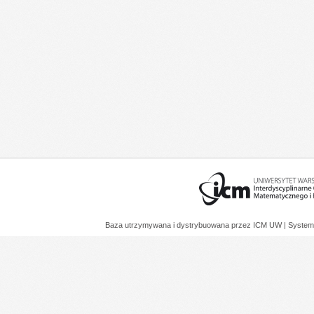
Baza utrzymywana i dystrybuowana przez
ICM UW
| System