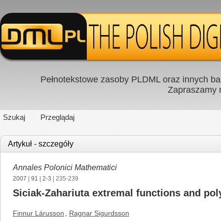
Pełnotekstowe zasoby PLDML oraz innych baz
Zapraszamy
Szukaj
Przeglądaj
Artykuł - szczegóły
Annales Polonici Mathematici
2007
|
91
|
2-3
| 235-239
Siciak-Zahariuta extremal functions and pol
Finnur Lárusson
,
Ragnar Sigurdsson