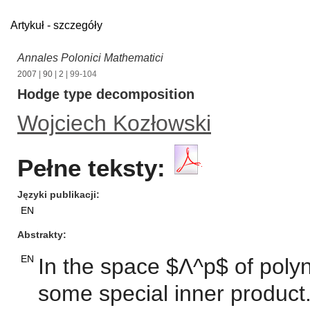
Artykuł - szczegóły
Annales Polonici Mathematici
2007
|
90
|
2
| 99-104
Hodge type decomposition
Wojciech Kozłowski
Pełne teksty:
Języki publikacji
EN
Abstrakty
EN
In the space $Λ^p$ of poly
some special inner product