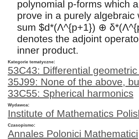
polynomial p-forms which a
prove in a purely algebraic 
sum $d*(Λ^{p+1}) ⊕ δ*(Λ^{p
denotes the adjoint operator
inner product.
Kategorie tematyczne
53C43: Differential geometri
35J99: None of the above, but
33C55: Spherical harmonics
Wydawca
Institute of Mathematics Pol
Czasopismo
Annales Polonici Mathematici