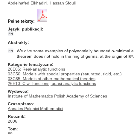
Abdelhafed Elkhadiri
,
Hassan Sfouli
Pełne teksty:
Języki publikacji
EN
Abstrakty
We give some examples of polynomially bounded o-minimal exp
EN
theorem does not hold in the ring of germs, at the origin of ℝⁿ
Kategorie tematyczne
26E05: Real-analytic functions
03C50: Models with special properties (saturated, rigid, etc.)
03C65: Models of other mathematical theories
26E10: C ∞ -functions, quasi-analytic functions
Wydawca
Institute of Mathematics Polish Academy of Sciences
Czasopismo
Annales Polonici Mathematici
Rocznik
2006
Tom
89