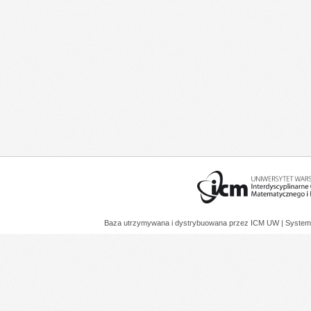
Baza utrzymywana i dystrybuowana przez
ICM UW
| System