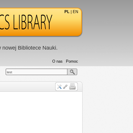
PL
|
EN
nowej Bibliotece Nauki.
O nas
Pomoc
test