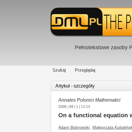
Pełnotekstowe zasoby P
Szukaj
Przeglądaj
Artykuł - szczegóły
Annales Polonici Mathematici
2006
|
89
|
1
| 13-24
On a functional equation 
Adam Bobrowski
,
Małgorzata Kubalińs