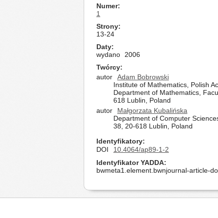
Numer
1
Strony
13-24
Daty
wydano
2006
Twórcy
autor
Adam Bobrowski
Institute of Mathematics, Polish
Department of Mathematics, Facult
618 Lublin, Poland
autor
Małgorzata Kubalińska
Department of Computer Sciences,
38, 20-618 Lublin, Poland
Identyfikatory
DOI
10.4064/ap89-1-2
Identyfikator YADDA
bwmeta1.element.bwnjournal-article-d