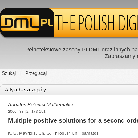
Pełnotekstowe zasoby PLDML oraz innych baz
Zapraszamy
Szukaj
Przeglądaj
Artykuł - szczegóły
Annales Polonici Mathematici
2006
|
88
|
2
| 173-191
Multiple positive solutions for a second ord
K. G. Mavridis
,
Ch. G. Philos
,
P. Ch. Tsamatos