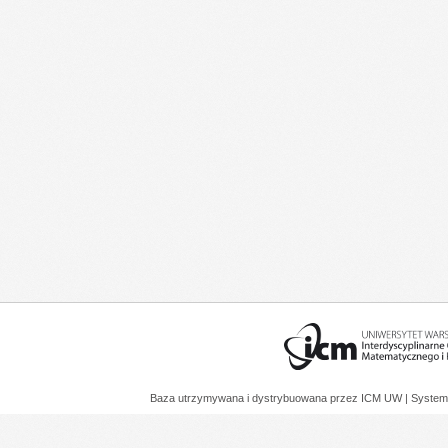
Baza utrzymywana i dystrybuowana przez
ICM UW
| System