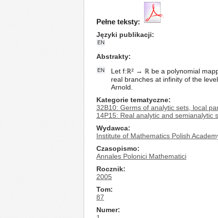
Pełne teksty:
Języki publikacji
EN
Abstrakty
EN
Let f:ℝ² → ℝ be a polynomial mappin
real branches at infinity of the lev
Arnold.
Kategorie tematyczne
32B10: Germs of analytic sets, local pa
14P15: Real analytic and semianalytic 
Wydawca
Institute of Mathematics Polish Academ
Czasopismo
Annales Polonici Mathematici
Rocznik
2005
Tom
87
Numer
1