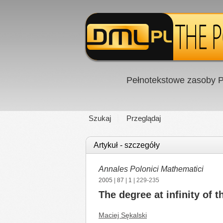
Pełnotekstowe zasoby P
Szukaj
Przeglądaj
Artykuł - szczegóły
Annales Polonici Mathematici
2005
|
87
|
1
| 229-235
The degree at infinity of t
Maciej Sękalski