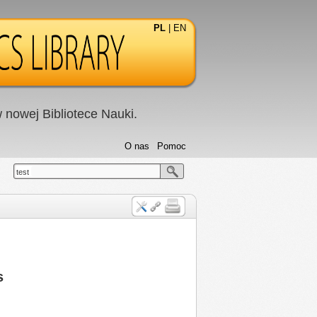
PL
|
EN
nowej Bibliotece Nauki.
O nas
Pomoc
test
s