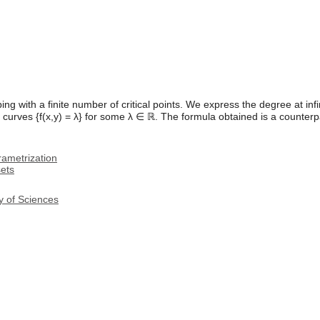
g with a finite number of critical points. We express the degree at infin
el curves {f(x,y) = λ} for some λ ∈ ℝ. The formula obtained is a counterpar
rametrization
sets
y of Sciences