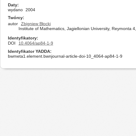
Daty
wydano
2004
Twórcy
autor
Zbigniew Błocki
Institute of Mathematics, Jagiellonian University, Reymonta 
Identyfikatory
DOI
10.4064/ap84-1-9
Identyfikator YADDA
bwmeta1.element.bwnjournal-article-doi-10_4064-ap84-1-9