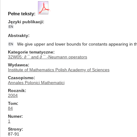
Pełne teksty:
Języki publikacji
EN
Abstrakty
We give upper and lower bounds for constants appearing in th
EN
Kategorie tematyczne
32W05: ∂ ¯ and ∂ ¯ -Neumann operators
Wydawca
Institute of Mathematics Polish Academy of Sciences
Czasopismo
Annales Polonici Mathematici
Rocznik
2004
Tom
84
Numer
1
Strony
87-91