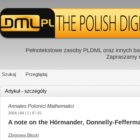
Pełnotekstowe zasoby PLDML oraz innych baz
Zapraszamy
Szukaj
Przeglądaj
Artykuł - szczegóły
Annales Polonici Mathematici
2004
|
84
|
1
| 87-91
A note on the Hörmander, Donnelly-Fefferman
Zbigniew Błocki