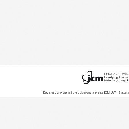
Baza utrzymywana i dystrybuowana przez
ICM UW
| System