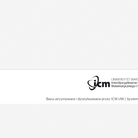
Baza utrzymywana i dystrybuowana przez
ICM UW
| System