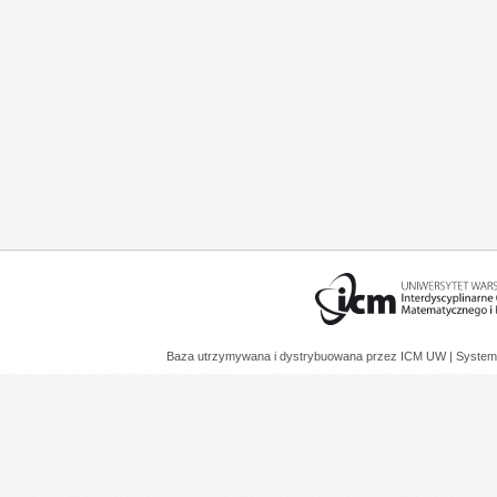
Baza utrzymywana i dystrybuowana przez
ICM UW
| System