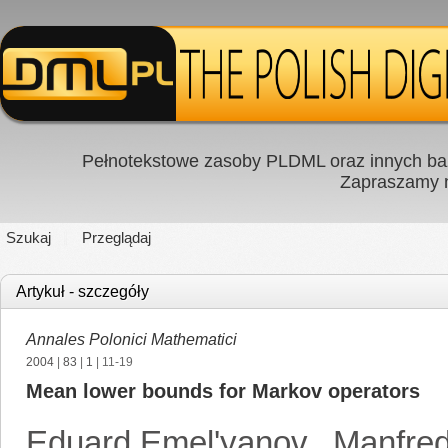
Pełnotekstowe zasoby PLDML oraz innych baz
Zapraszamy
Szukaj
Przeglądaj
Artykuł - szczegóły
Annales Polonici Mathematici
2004
|
83
|
1
| 11-19
Mean lower bounds for Markov operators
Eduard Emel'yanov
,
Manfred