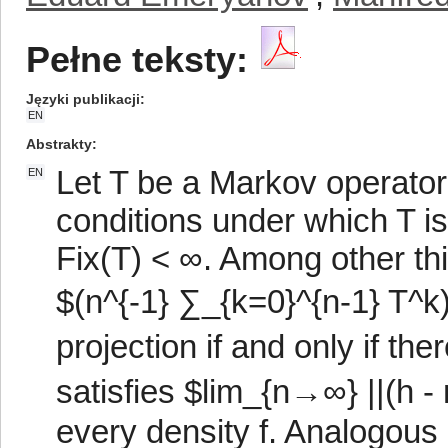
Pełne teksty:
Języki publikacji
EN
Abstrakty
Let T be a Markov operato
EN
conditions under which T i
Fix(T) < ∞. Among other th
$(n^{-1} ∑_{k=0}^{n-1} T^k
projection if and only if th
satisfies $lim_{n→∞} ||(h - 
every density f. Analogous 