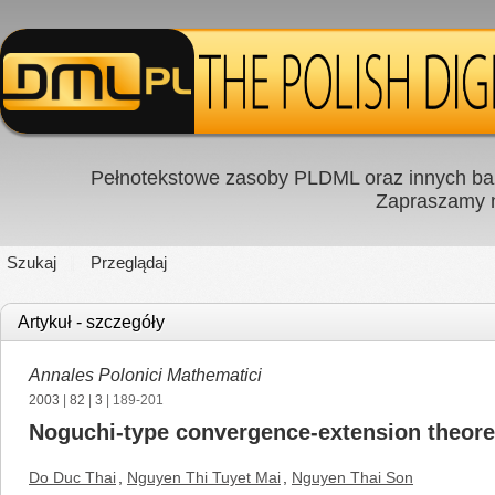
Pełnotekstowe zasoby PLDML oraz innych baz
Zapraszamy
Szukaj
Przeglądaj
Artykuł - szczegóły
Annales Polonici Mathematici
2003
|
82
|
3
| 189-201
Noguchi-type convergence-extension theorem
Do Duc Thai
,
Nguyen Thi Tuyet Mai
,
Nguyen Thai Son