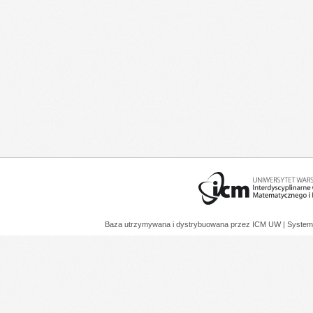
Baza utrzymywana i dystrybuowana przez
ICM UW
| System