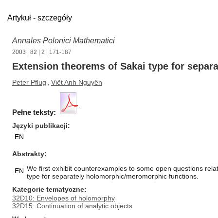
Artykuł - szczegóły
Annales Polonici Mathematici
2003
|
82
|
2
| 171-187
Extension theorems of Sakai type for sepa
Peter Pflug
,
Viêt Anh Nguyên
Pełne teksty:
Języki publikacji
EN
Abstrakty
We first exhibit counterexamples to some open questions rela
EN
type for separately holomorphic/meromorphic functions.
Kategorie tematyczne
32D10: Envelopes of holomorphy
32D15: Continuation of analytic objects