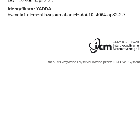
DOI
10.4064/ap82-2-7
Identyfikator YADDA
bwmeta1.element.bwnjournal-article-doi-10_4064-ap82-2-7
Baza utrzymywana i dystrybuowana przez
ICM UW
| System