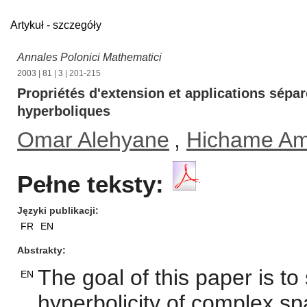
Artykuł - szczegóły
Annales Polonici Mathematici
2003
|
81
|
3
| 201-215
Propriétés d'extension et applications sép
hyperboliques
Omar Alehyane
,
Hichame Am
Pełne teksty:
Języki publikacji
FR
EN
Abstrakty
The goal of this paper is to
EN
hyperbolicity of complex s