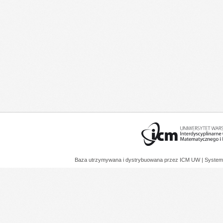
Baza utrzymywana i dystrybuowana przez
ICM UW
| System