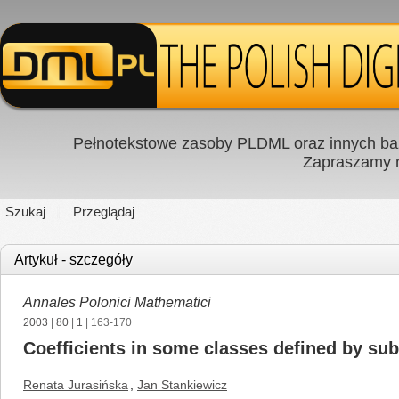
Pełnotekstowe zasoby PLDML oraz innych baz
Zapraszamy
Szukaj
Przeglądaj
Artykuł - szczegóły
Annales Polonici Mathematici
2003
|
80
|
1
| 163-170
Coefficients in some classes defined by sub
Renata Jurasińska
,
Jan Stankiewicz