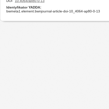
DOI
10.4064/ap80-0-13
Identyfikator YADDA
bwmeta1.element.bwnjournal-article-doi-10_4064-ap80-0-13