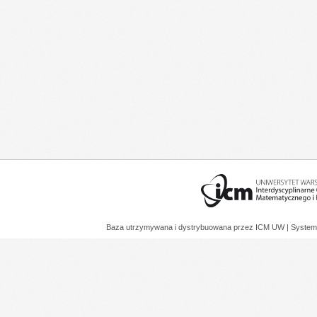
Baza utrzymywana i dystrybuowana przez
ICM UW
| System