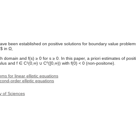
have been established on positive solutions for boundary value problem
)$ in Ω,
domain and f(s) ≥ 0 for s ≥ 0. In this paper, a priori estimates of posi
ulus and f ∈ C¹(0,∞) ∪ C⁰([0,∞)) with f(0) < 0 (non-positone).
s for linear elliptic equations
ond-order elliptic equations
y of Sciences