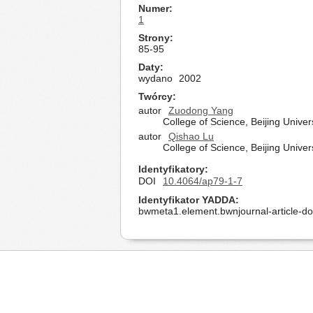
Numer
1
Strony
85-95
Daty
wydano
2002
Twórcy
autor
Zuodong Yang
College of Science, Beijing Univer
autor
Qishao Lu
College of Science, Beijing Univer
Identyfikatory
DOI
10.4064/ap79-1-7
Identyfikator YADDA
bwmeta1.element.bwnjournal-article-d