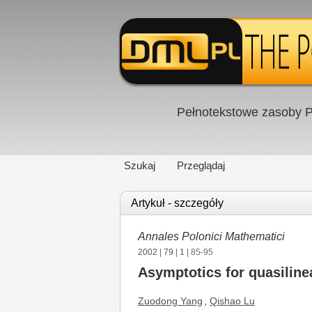
Pełnotekstowe zasoby P
Szukaj
Przeglądaj
Artykuł - szczegóły
Annales Polonici Mathematici
2002
|
79
|
1
| 85-95
Asymptotics for quasiline
Zuodong Yang
,
Qishao Lu