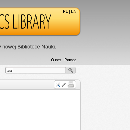
PL
|
EN
nowej Bibliotece Nauki.
O nas
Pomoc
test