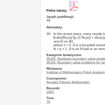
Pełne teksty:
Języki publikacji
EN
Abstrakty
In the recent years, many results 
EN
$-div(|∇u(x)|^{p-2} ∇u(x)) = λf(u(x)
u(x)=0 on ∂Ω,
where λ > 0, Ω is a bounded smooth 
N > p > 1, Ω is an N-ball or an ann
Kategorie tematyczne
35J65: Nonlinear boundary value problem
35J25: Boundary value problems for sec
Wydawca
Institute of Mathematics Polish Academ
Czasopismo
Annales Polonici Mathematici
Rocznik
2002
Tom
79