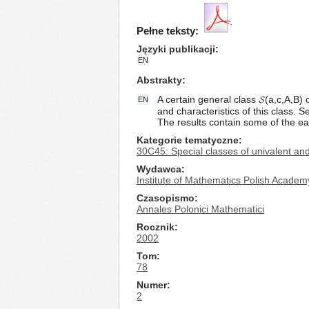
Pełne teksty:
Języki publikacji
EN
Abstrakty
A certain general class 𝓢(a,c,A,B) 
EN
and characteristics of this class. S
The results contain some of the ear
Kategorie tematyczne
30C45: Special classes of univalent and 
Wydawca
Institute of Mathematics Polish Academ
Czasopismo
Annales Polonici Mathematici
Rocznik
2002
Tom
78
Numer
2