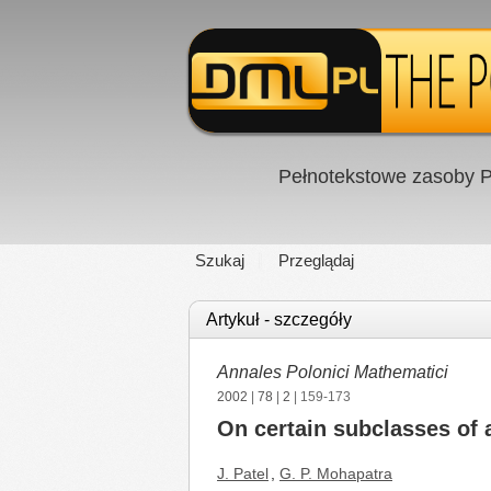
Pełnotekstowe zasoby P
Szukaj
Przeglądaj
Artykuł - szczegóły
Annales Polonici Mathematici
2002
|
78
|
2
| 159-173
On certain subclasses of a
J. Patel
,
G. P. Mohapatra