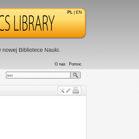
PL
|
EN
nowej Bibliotece Nauki.
O nas
Pomoc
test