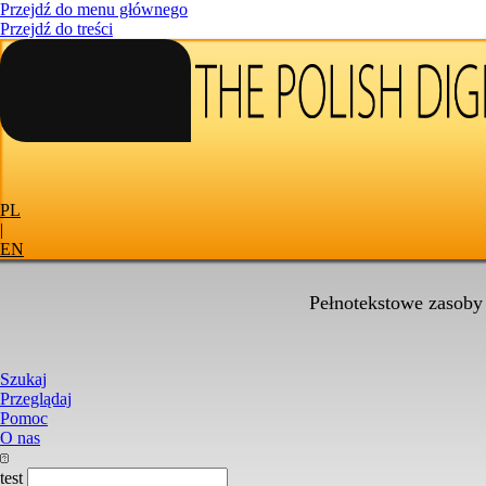
Przejdź do menu głównego
Przejdź do treści
PL
|
EN
Pełnotekstowe zasoby
Szukaj
Przeglądaj
Pomoc
O nas
test