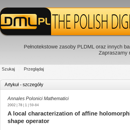
Pełnotekstowe zasoby PLDML oraz innych baz
Zapraszamy
Szukaj
Przeglądaj
Artykuł - szczegóły
Annales Polonici Mathematici
2002
|
78
|
1
| 59-84
A local characterization of affine holomorp
shape operator