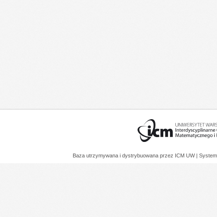
Baza utrzymywana i dystrybuowana przez
ICM UW
| System