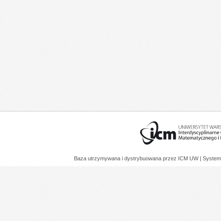
Baza utrzymywana i dystrybuowana przez
ICM UW
| System