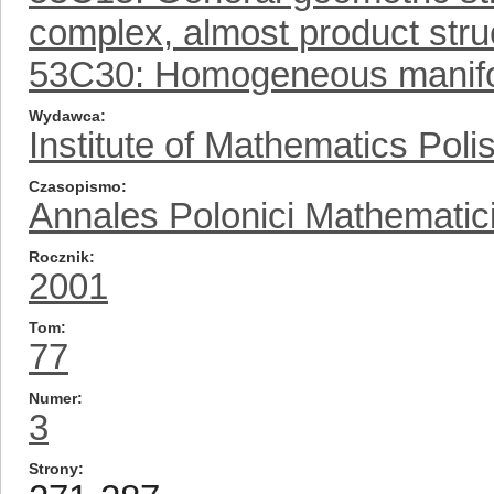
complex, almost product struc
53C30: Homogeneous manif
Wydawca
Institute of Mathematics Pol
Czasopismo
Annales Polonici Mathematic
Rocznik
2001
Tom
77
Numer
3
Strony