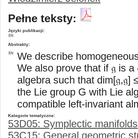
Pełne teksty:
Języki publikacji
EN
Abstrakty
We describe homogeneous m
EN
We also prove that if 𝔤 is 
algebra such that dim[𝔤,𝔤] 
the Lie group G with Lie al
compatible left-invariant al
Kategorie tematyczne
53D05: Symplectic manifolds
53C15: General geometric st