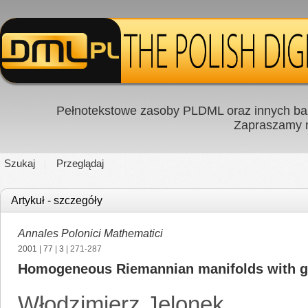
Pełnotekstowe zasoby PLDML oraz innych baz
Zapraszamy
Szukaj
Przeglądaj
Artykuł - szczegóły
Annales Polonici Mathematici
2001
|
77
|
3
| 271-287
Homogeneous Riemannian manifolds with ge
Włodzimierz Jelonek