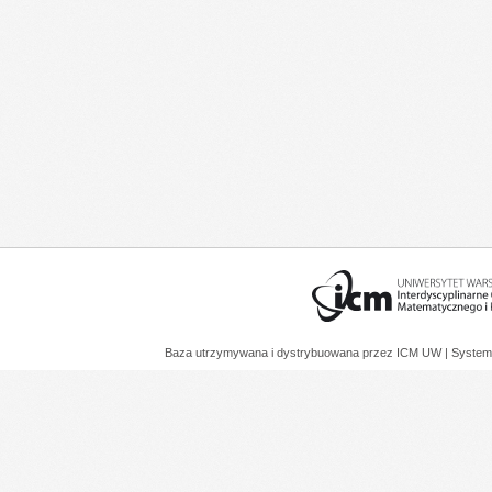
Baza utrzymywana i dystrybuowana przez
ICM UW
| System