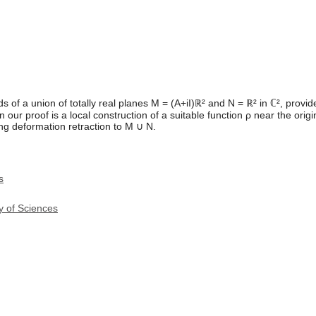
 of a union of totally real planes M = (A+iI)ℝ² and N = ℝ² in ℂ², provide
 in our proof is a local construction of a suitable function ρ near the orig
g deformation retraction to M ∪ N.
s
y of Sciences