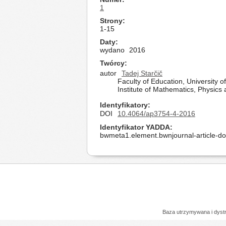
1
Strony
1-15
Daty
wydano
2016
Twórcy
autor
Tadej Starčič
Faculty of Education, University o
Institute of Mathematics, Physics
Identyfikatory
DOI
10.4064/ap3754-4-2016
Identyfikator YADDA
bwmeta1.element.bwnjournal-article-
Baza utrzymywana i dys