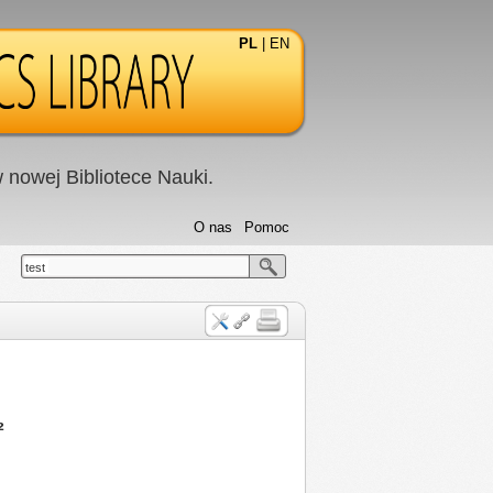
PL
|
EN
nowej Bibliotece Nauki.
O nas
Pomoc
test
²