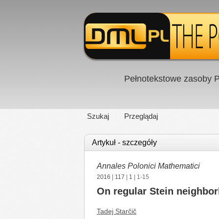
Pełnotekstowe zasoby P
Szukaj
Przeglądaj
Artykuł - szczegóły
Annales Polonici Mathematici
2016
|
117
|
1
| 1-15
On regular Stein neighborh
Tadej Starčič