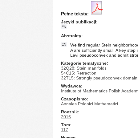
Pełne teksty:
Języki publikacji
EN
Abstrakty
EN
We find regular Stein neighborhoods
A are sufficiently small. A key step
Levi pseudoconvex and admit stron
Kategorie tematyczne
32Q28: Stein manifolds
54C15: Retraction
32T15: Strongly pseudoconvex domain
Wydawca
Institute of Mathematics Polish Academ
Czasopismo
Annales Polonici Mathematici
Rocznik
2016
Tom
117
Numer