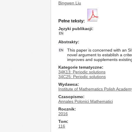
Bingwen Liu
Pełne teksty:
Języki publikacji
EN
Abstrakty
This paper is concerned with an SI
EN
novel argument to establish a criter
improves and supplements existing o
Kategorie tematyczne
34K13: Periodic solutions
34C25: Periodic solutions
Wydawca
Institute of Mathematics Polish Academ
Czasopismo
Annales Polonici Mathematici
Rocznik
2016
Tom
116