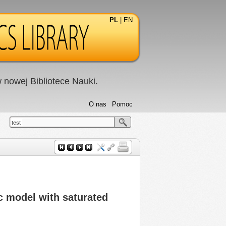
PL
|
EN
nowej Bibliotece Nauki.
O nas
Pomoc
test
ic model with saturated