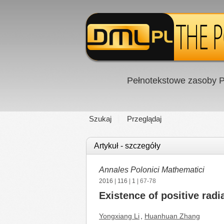
Pełnotekstowe zasoby P
Szukaj
Przeglądaj
Artykuł - szczegóły
Annales Polonici Mathematici
2016
|
116
|
1
| 67-78
Existence of positive radi
Yongxiang Li
,
Huanhuan Zhang