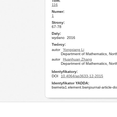
Tom
116
Numer
1
Strony
67-78
Daty
wydano
2016
Twórcy
autor
Yongxiang Li
Department of Mathematics, North
autor
Huanhuan Zhang
Department of Mathematics, North
Identyfikatory
DOI
10.4064/ap3633-12-2015
Identyfikator YADDA
bwmeta1.element.bwnjournal-article-