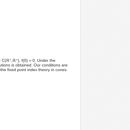
∈ C(ℝ⁺,ℝ⁺), f(0) = 0. Under the
lutions is obtained. Our conditions are
he fixed point index theory in cones.