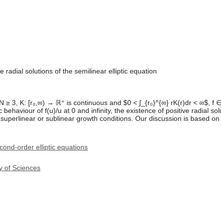
 radial solutions of the semilinear elliptic equation
N ≥ 3, K: [r₀,∞) → ℝ⁺ is continuous and $0 < ∫_{r₀}^{∞} rK(r)dr < ∞$, f 
 behaviour of f(u)/u at 0 and infinity, the existence of positive radial so
uperlinear or sublinear growth conditions. Our discussion is based on t
ond-order elliptic equations
y of Sciences