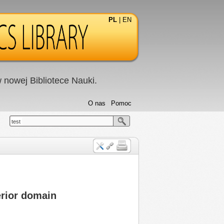
PL
|
EN
nowej Bibliotece Nauki.
O nas
Pomoc
test
terior domain