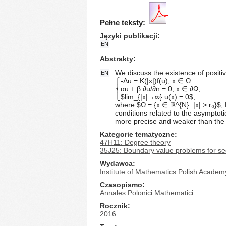
Pełne teksty:
Języki publikacji
EN
Abstrakty
We discuss the existence of positive
EN
⎧-Δu = K(|x|)f(u), x ∈ Ω
⎨αu + β ∂u/∂n = 0, x ∈ ∂Ω,
⎩$lim_{|x|→∞} u(x) = 0$,
where $Ω = {x ∈ ℝ^{N}: |x| > r₀}$, 
conditions related to the asymptotic
more precise and weaker than the s
Kategorie tematyczne
47H11: Degree theory
35J25: Boundary value problems for sec
Wydawca
Institute of Mathematics Polish Academ
Czasopismo
Annales Polonici Mathematici
Rocznik
2016