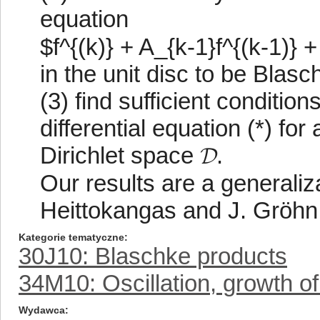
equation
$f^{(k)} + A_{k-1}f^{(k-1)} +
in the unit disc to be Blasc
(3) find sufficient condition
differential equation (*) for
Dirichlet space 𝓓.
Our results are a generaliza
Heittokangas and J. Gröhn
Kategorie tematyczne
30J10: Blaschke products
34M10: Oscillation, growth of
Wydawca