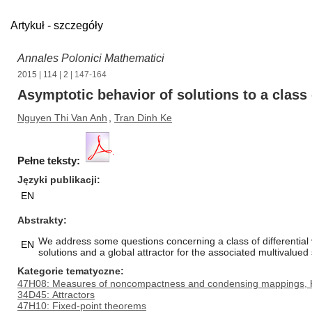
Artykuł - szczegóły
Annales Polonici Mathematici
2015
|
114
|
2
| 147-164
Asymptotic behavior of solutions to a class o
Nguyen Thi Van Anh
,
Tran Dinh Ke
Pełne teksty:
Języki publikacji
EN
Abstrakty
We address some questions concerning a class of differential va
EN
solutions and a global attractor for the associated multivalued
Kategorie tematyczne
47H08: Measures of noncompactness and condensing mappings, K -
34D45: Attractors
47H10: Fixed-point theorems