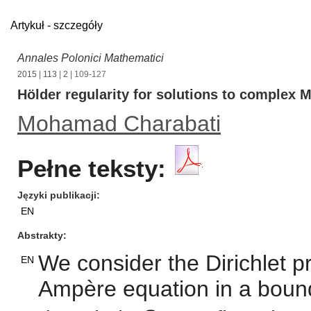
Artykuł - szczegóły
Annales Polonici Mathematici
2015
|
113
|
2
| 109-127
Hölder regularity for solutions to complex
Mohamad Charabati
Pełne teksty:
Języki publikacji
EN
Abstrakty
We consider the Dirichlet 
EN
Ampère equation in a bound