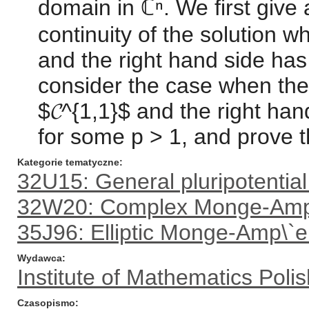
domain in ℂⁿ. We first give
continuity of the solution 
and the right hand side ha
consider the case when the
$𝓒^{1,1}$ and the right han
for some p > 1, and prove th
Kategorie tematyczne
32U15: General pluripotential
32W20: Complex Monge-Amp\
35J96: Elliptic Monge-Amp\`e
Wydawca
Institute of Mathematics Pol
Czasopismo