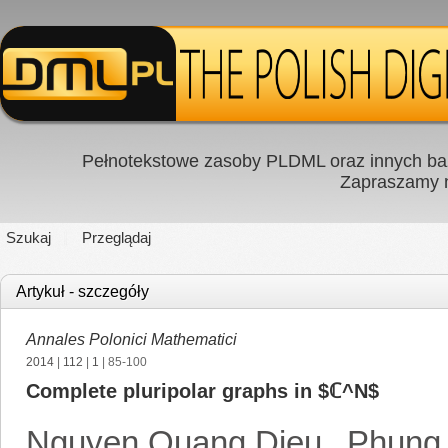
Pełnotekstowe zasoby PLDML oraz innych baz
Zapraszamy
Szukaj
Przeglądaj
Artykuł - szczegóły
Annales Polonici Mathematici
2014
|
112
|
1
| 85-100
Complete pluripolar graphs in $ℂ^N$
Nguyen Quang Dieu
,
Phung