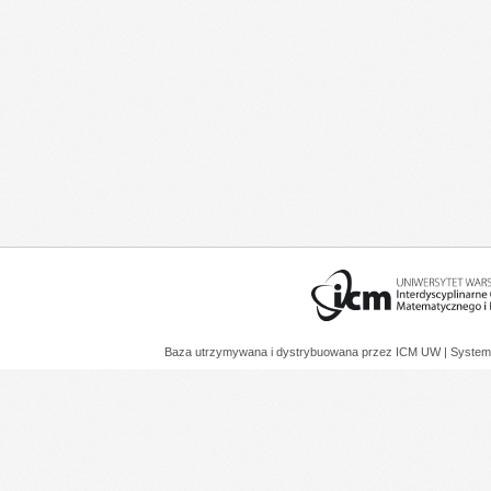
Baza utrzymywana i dystrybuowana przez
ICM UW
| System