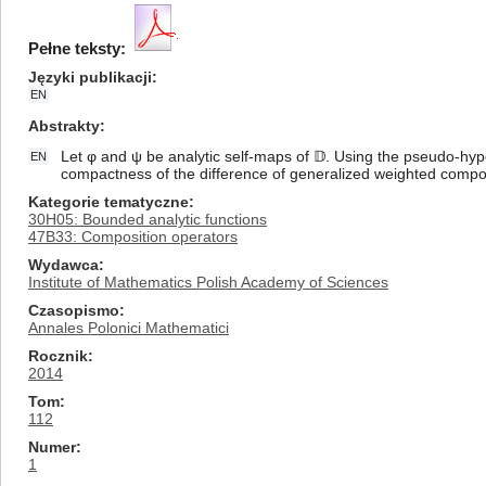
Pełne teksty:
Języki publikacji
EN
Abstrakty
Let φ and ψ be analytic self-maps of 𝔻. Using the pseudo-hy
EN
compactness of the difference of generalized weighted compo
Kategorie tematyczne
30H05: Bounded analytic functions
47B33: Composition operators
Wydawca
Institute of Mathematics Polish Academy of Sciences
Czasopismo
Annales Polonici Mathematici
Rocznik
2014
Tom
112
Numer
1