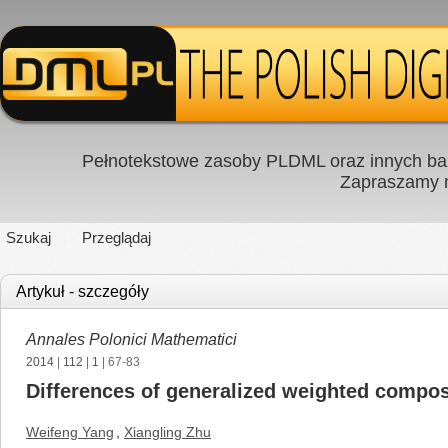
Pełnotekstowe zasoby PLDML oraz innych baz
Zapraszamy
Szukaj
Przeglądaj
Artykuł - szczegóły
Annales Polonici Mathematici
2014
|
112
|
1
| 67-83
Differences of generalized weighted compo
Weifeng Yang
,
Xiangling Zhu