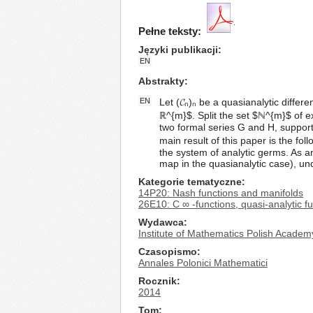
Pełne teksty:
Języki publikacji
EN
Abstrakty
EN
Let (𝓒ₙ)ₙ be a quasianalytic differ
ℝ^{m}$. Split the set $ℕ^{m}$ of e
two formal series G and H, supporte
main result of this paper is the fo
the system of analytic germs. As an
map in the quasianalytic case), und
Kategorie tematyczne
14P20: Nash functions and manifolds
26E10: C ∞ -functions, quasi-analytic f
Wydawca
Institute of Mathematics Polish Academ
Czasopismo
Annales Polonici Mathematici
Rocznik
2014
Tom