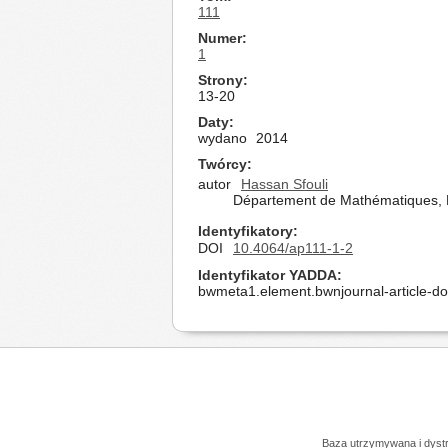
111
Numer
1
Strony
13-20
Daty
wydano
2014
Twórcy
autor
Hassan Sfouli
Département de Mathématiques, Fa
Identyfikatory
DOI
10.4064/ap111-1-2
Identyfikator YADDA
bwmeta1.element.bwnjournal-article-d
Baza utrzymywana i dys