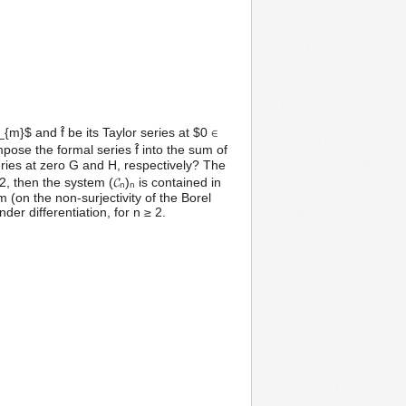
_{m}$ and f̂ be its Taylor series at $0 ∈
ose the formal series f̂ into the sum of
eries at zero G and H, respectively? The
, then the system (𝓒ₙ)ₙ is contained in
 (on the non-surjectivity of the Borel
er differentiation, for n ≥ 2.