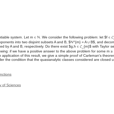
entiable system. Let m ∈ ℕ. We consider the following problem: let $f ∈ 𝓒
xponents into two disjoint subsets A and B, $ℕ^{m} = A ∪ B$, and decomp
d by A and B, respectively. Do there exist $g,h ∈ 𝓒_{m}$ with Taylor s
llowing: if we have a positive answer to the above problem for some m ≥ 2
 application of this result, we give a simple proof of Carleman's theorem
er the condition that the quasianalytic classes considered are closed und
unctions
y of Sciences