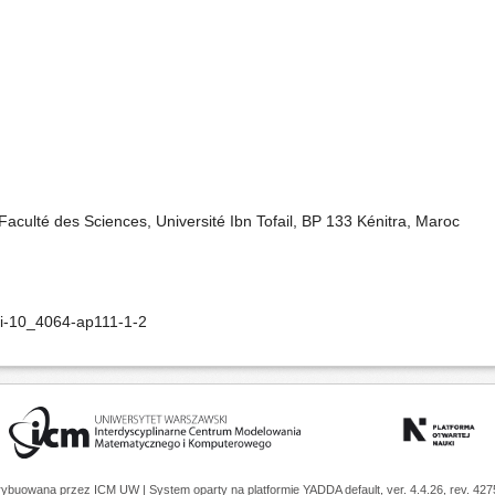
culté des Sciences, Université Ibn Tofail, BP 133 Kénitra, Maroc
oi-10_4064-ap111-1-2
trybuowana przez
ICM UW
| System oparty na platformie
YADDA
default, ver. 4.4.26, rev. 42