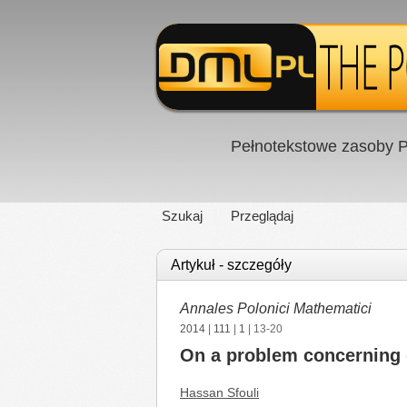
Pełnotekstowe zasoby P
Szukaj
Przeglądaj
Artykuł - szczegóły
Annales Polonici Mathematici
2014
|
111
|
1
| 13-20
On a problem concerning q
Hassan Sfouli