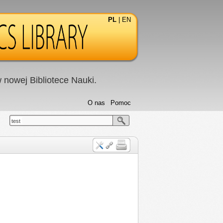
PL
|
EN
nowej Bibliotece Nauki.
O nas
Pomoc
test