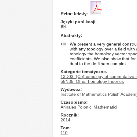
Pełne teksty:
Języki publikacji
EN
Abstrakty
We present a very general construc
EN
with any topology over a field wit
topology the homology vector space
coefficients. We also show that fo
dual to the de Rham complex.
Kategorie tematyczne
13D03: (Co)homology of commutative ring
55N35: Other homology theories
Wydawca
Institute of Mathematics Polish Academ
Czasopismo
Annales Polonici Mathematici
Rocznik
2014
Tom
110