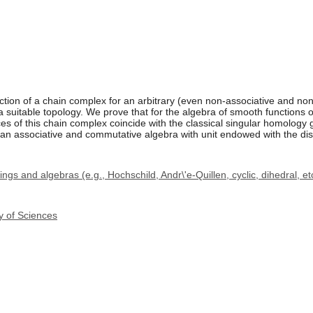
tion of a chain complex for an arbitrary (even non-associative and no
h a suitable topology. We prove that for the algebra of smooth functions
s of this chain complex coincide with the classical singular homology g
r an associative and commutative algebra with unit endowed with the dis
s and algebras (e.g., Hochschild, Andr\'e-Quillen, cyclic, dihedral, et
y of Sciences