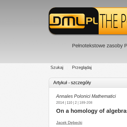
Pełnotekstowe zasoby P
Szukaj
Przeglądaj
Artykuł - szczegóły
Annales Polonici Mathematici
2014
|
110
|
2
| 189-208
On a homology of algebras
Jacek Dębecki