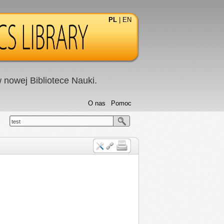
PL
|
EN
nowej Bibliotece Nauki.
O nas
Pomoc
test