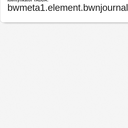
Identyfikator YADDA
bwmeta1.element.bwnjournal-