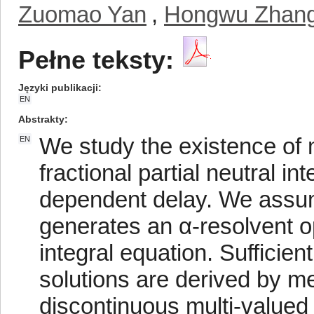
Zuomao Yan
,
Hongwu Zhan
Pełne teksty:
Języki publikacji
EN
Abstrakty
We study the existence of m
EN
fractional partial neutral in
dependent delay. We assum
generates an α-resolvent op
integral equation. Sufficien
solutions are derived by me
discontinuous multi-valued