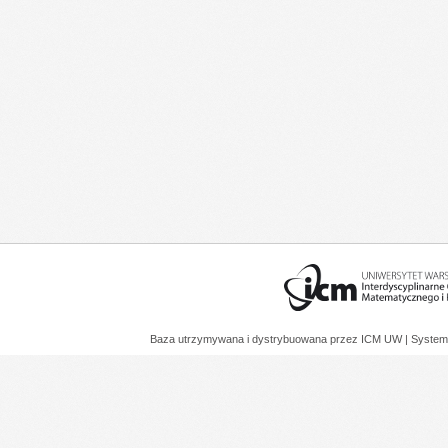
Baza utrzymywana i dystrybuowana przez
ICM UW
| System